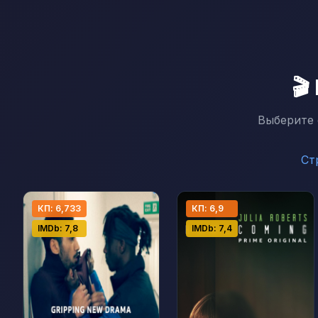
🎬
Выберите 
Ст
КП: 6,733
КП: 6,9
IMDb: 7,8
IMDb: 7,4