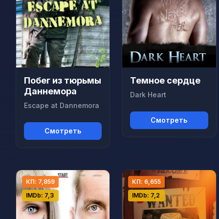
Побег из тюрьмы
Темное сердце
Даннемора
Dark Heart
Escape at Dannemora
Смотреть
Смотреть
КП: 7,859
КП: 6,655
IMDb: 7,3
IMDb: 7,2