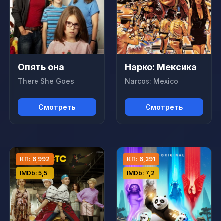
Опять она
Нарко: Мексика
There She Goes
Narcos: Mexico
Смотреть
Смотреть
КП: 6,992
КП: 6,391
IMDb: 5,5
IMDb: 7,2