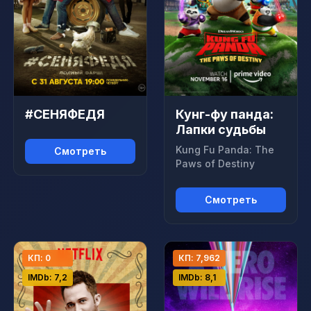
#СЕНЯФЕДЯ
Кунг-фу панда:
Лапки судьбы
Kung Fu Panda: The
Смотреть
Paws of Destiny
Смотреть
КП: 0
КП: 7,962
IMDb: 7,2
IMDb: 8,1