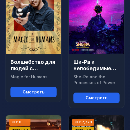
Волшебство для
Ши-Ра и
людей с
непобедимые
Джастином
принцессы
Magic for Humans
She-Ra and the
Уиллманом
Princesses of Power
Смотреть
Смотреть
КП: 0
КП: 7,773