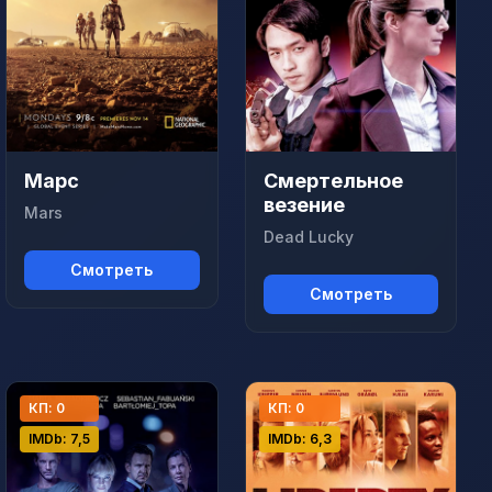
Марс
Смертельное
везение
Mars
Dead Lucky
Смотреть
Смотреть
КП: 0
КП: 0
IMDb: 7,5
IMDb: 6,3