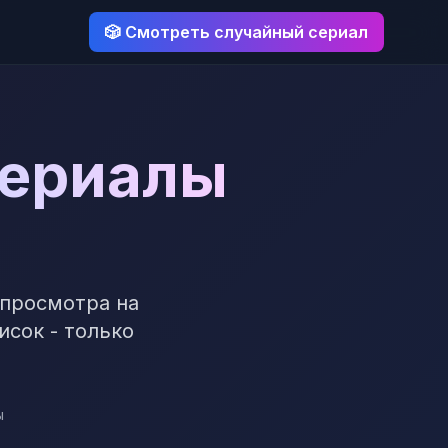
🎲 Смотреть случайный сериал
сериалы
 просмотра на
исок - только
ы