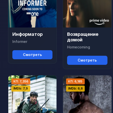
Информатор
Возвращение
домой
Informer
Homecoming
Смотреть
Смотреть
КП: 7,356
КП: 6,185
IMDb: 7,9
IMDb: 6,6