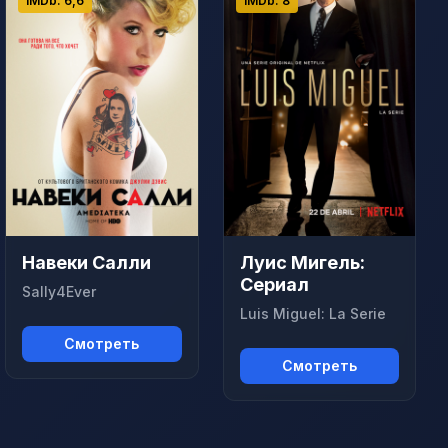
IMDb: 6,6
IMDb: 8
Навеки Салли
Луис Мигель:
Сериал
Sally4Ever
Luis Miguel: La Serie
Смотреть
Смотреть