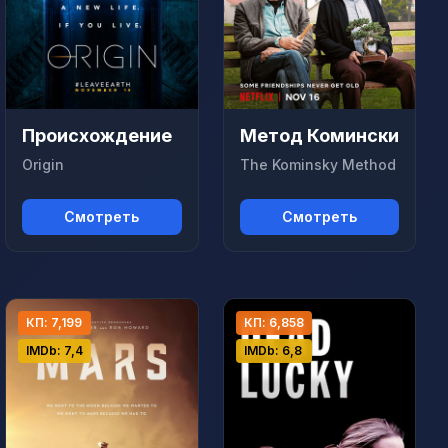
Происхождение
Метод Комински
Origin
The Kominsky Method
Смотреть
Смотреть
КП: 7,199
КП: 6,858
IMDb: 7,4
IMDb: 6,8