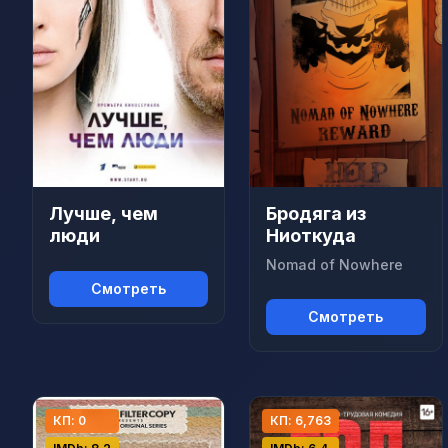
Лучше, чем
Бродяга из
люди
Ниоткуда
Nomad of Nowhere
Смотреть
Смотреть
КП: 0
КП: 6,763