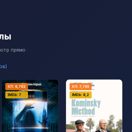
алы
мотр прямо
ов)
КП: 6,782
КП: 7,785
IMDb: 7
IMDb: 8,2