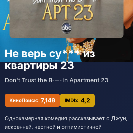
Не верь су*** из
квартиры 23
Don't Trust the B---- in Apartment 23
7,148
4,2
КиноПоиск:
IMDb:
Однокамерная комедия рассказывает о Джун,
искренней, честной и оптимистичной