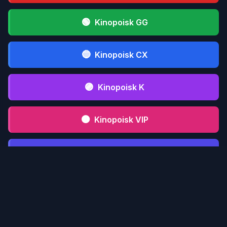
🟢
Kinopoisk GG
🔵
Kinopoisk CX
🟣
Kinopoisk K
🟤
Kinopoisk VIP
⚫
Kinopoisk CFD
📋 Инструкция serialmood.ru
Кликни по
1
serialmood.ru