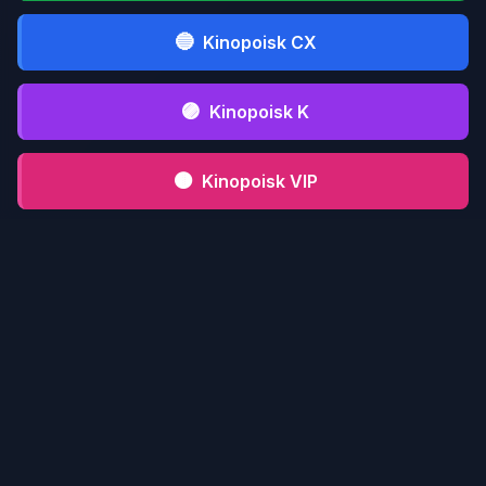
🔵
Kinopoisk CX
🟣
Kinopoisk K
🟤
Kinopoisk VIP
⚫
Kinopoisk CFD
📋 Инструкция serialmood.ru
Кликни по
1
serialmood.ru
и пройди
регистрацию