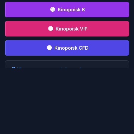
🟣
Kinopoisk K
🟤
Kinopoisk VIP
⚫
Kinopoisk CFD
📋 Инструкция serialmood.ru
Кликни по
1
serialmood.ru
и пройди
регистрацию