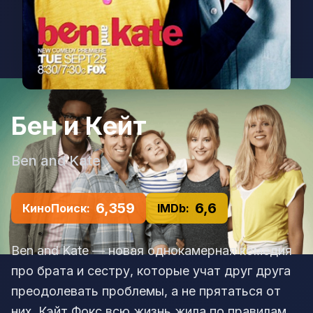
Бен и Кейт
Ben and Kate
6,359
6,6
КиноПоиск:
IMDb:
Ben and Kate — новая однокамерная комедия
про брата и сестру, которые учат друг друга
преодолевать проблемы, а не прятаться от
них. Кэйт Фокс всю жизнь жила по правилам,