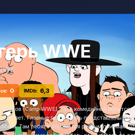
герь WWE
WWE
0
6,3
ск:
IMDb:
естлеров (Camp WWE) - это комедийный мультсер
от 16 лет. Главные герои здесь представлены в об
кМэна. Там ребята обучаются разным приёмам, ч