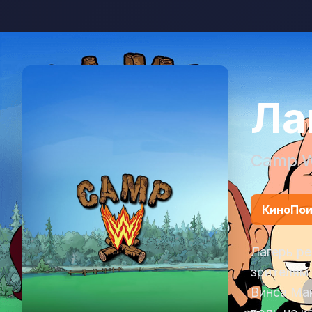
Ла
Camp 
КиноПои
Лагерь р
зрителям 
Винса Ма