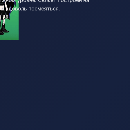
олжном уровне. Сюжет построен на
 и вдоволь посмеяться.