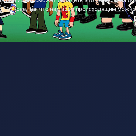
каждый из них сможет овладеть это ремесло на д
й основе, так что над всем происходящим можно