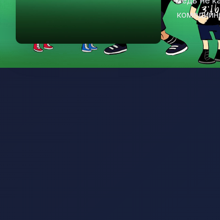
ведь не 
комедийно