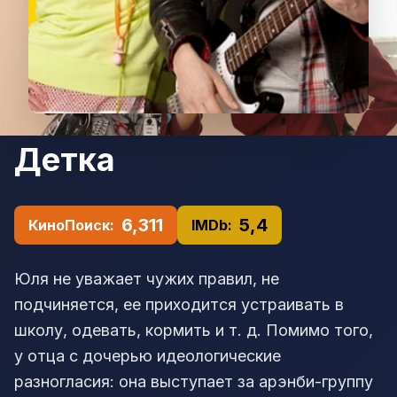
Детка
6,311
5,4
КиноПоиск:
IMDb:
Юля не уважает чужих правил, не
подчиняется, ее приходится устраивать в
школу, одевать, кормить и т. д. Помимо того,
у отца с дочерью идеологические
разногласия: она выступает за арэнби-группу