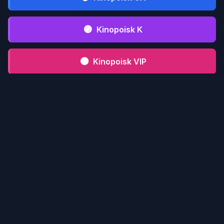
🟣
Kinopoisk K
🟤
Kinopoisk VIP
⚫
Kinopoisk CFD
📋 Инструкция serialmood.ru
Кликни по
1
serialmood.ru
и пройди
регистрацию