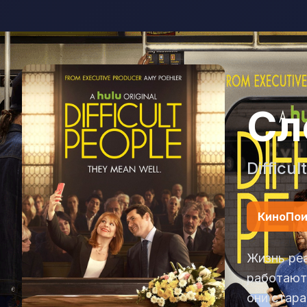
Сл
Difficul
КиноПои
Жизнь реа
работают 
они стара