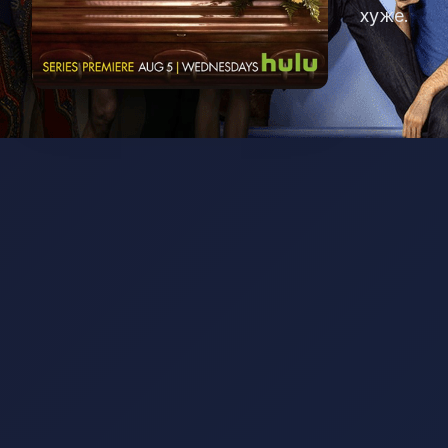
хуже.