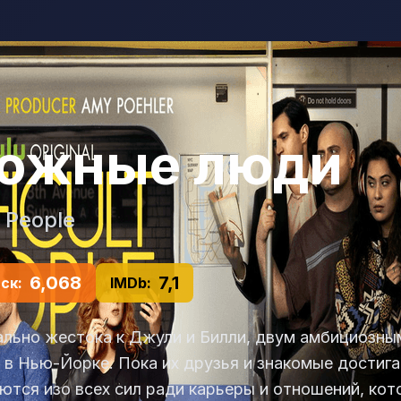
ожные люди
t People
6,068
7,1
ск:
IMDb:
льно жестока к Джули и Билли, двум амбициозным
в Нью-Йорке. Пока их друзья и знакомые достигаю
ются изо всех сил ради карьеры и отношений, ко