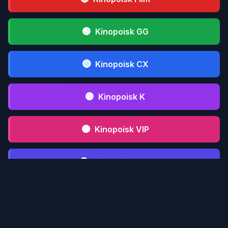
🟢
Kinopoisk GG
🔵
Kinopoisk CX
🟣
Kinopoisk K
🟤
Kinopoisk VIP
⚫
Kinopoisk CFD
📋 Инструкция serialmood.ru
Кликни по
1