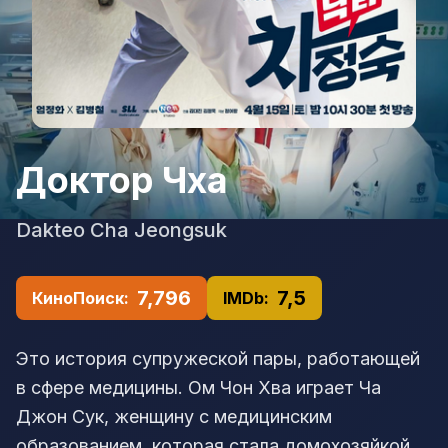
Доктор Чха
Dakteo Cha Jeongsuk
7,796
7,5
КиноПоиск:
IMDb:
Это история супружеской пары, работающей
в сфере медицины. Ом Чон Хва играет Ча
Джон Сук, женщину с медицинским
образованием, которая стала домохозяйкой