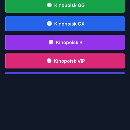
🟢
Kinopoisk GG
🔵
Kinopoisk CX
🟣
Kinopoisk K
🟤
Kinopoisk VIP
⚫
Kinopoisk CFD
📋 Инструкция serialmood.ru
Кликни по
1
serialmood.ru
и пройди