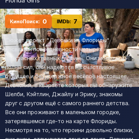
Florida Girls
0
7
КиноПоиск:
IMDb:
Сюжет проект "Девочки из Флориды"
посвящён повседневности четырёх
прекрасных главных героинь. Они молоды и
полны сил, они надеются на счастливое
будущее и безудержное весёлое настоящее.
Девчонки, в квартете которых вы обнаружите
Шелби, Кэйтлин, Джайлу и Эрику, знакомы
друг с другом ещё с самого раннего детства.
Все они проживают в маленьком городке,
затерявшемся где-то на карте Флориды.
Несмотря на то, что героини довольно близки,