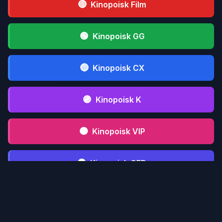
🔴
Kinopoisk Film
🟢
Kinopoisk GG
🔵
Kinopoisk CX
🟣
Kinopoisk K
🟤
Kinopoisk VIP
⚫
Kinopoisk CFD
📋 Инструкция serialmood.ru
Кликни по
1