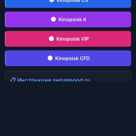
Kinopoisk CX
🟣
Kinopoisk K
🟤
Kinopoisk VIP
⚫
Kinopoisk CFD
📋 Инструкция serialmood.ru
Кликни по
1
serialmood.ru
и пройди
регистрацию