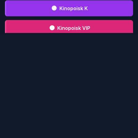
🟣
Kinopoisk K
🟤
Kinopoisk VIP
⚫
Kinopoisk CFD
📋 Инструкция serialmood.ru
Кликни по
1
serialmood.ru
и пройди
регистрацию