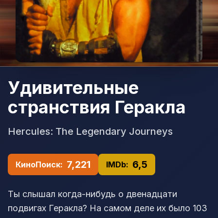
Удивительные
странствия Геракла
Hercules: The Legendary Journeys
7,221
6,5
КиноПоиск:
IMDb:
Ты слышал когда-нибудь о двенадцати
подвигах Геракла? На самом деле их было 103