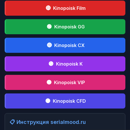
🔴
Kinopoisk Film
🟢
Kinopoisk GG
🔵
Kinopoisk CX
🟣
Kinopoisk K
🟤
Kinopoisk VIP
⚫
Kinopoisk CFD
📋 Инструкция serialmood.ru