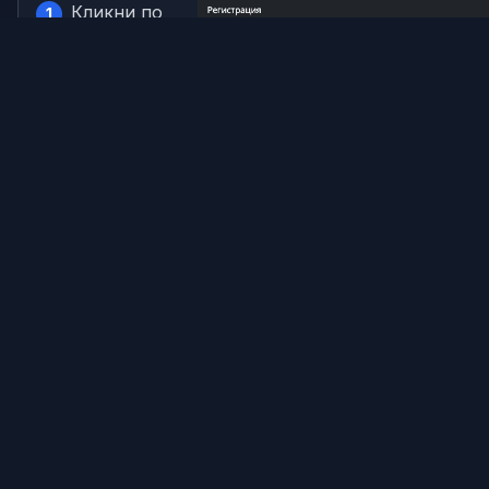
Кликни по
1
serialmood.ru
и пройди
регистрацию
Подтверди
2
свой E-mail