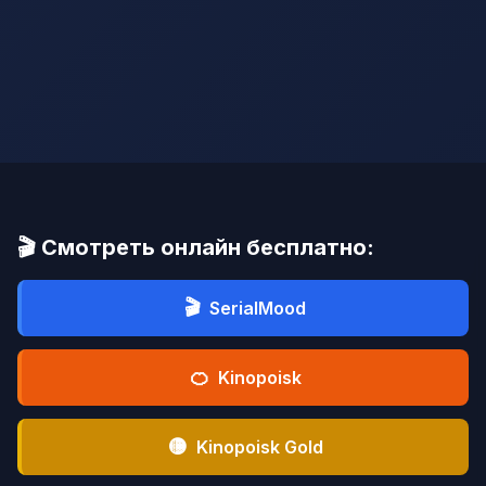
🎬 Смотреть онлайн бесплатно:
🎬
SerialMood
🍊
Kinopoisk
🟡
Kinopoisk Gold