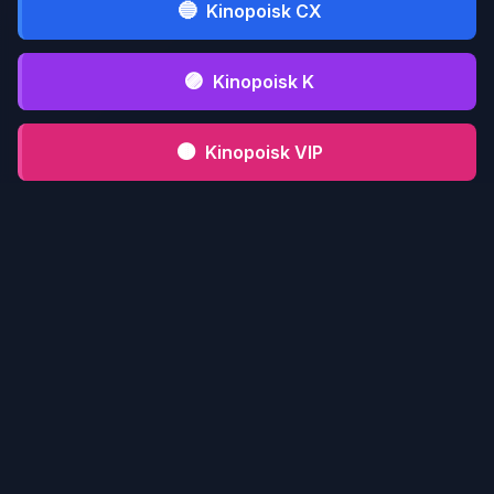
🔵
Kinopoisk CX
🟣
Kinopoisk K
🟤
Kinopoisk VIP
⚫
Kinopoisk CFD
📋 Инструкция serialmood.ru
Кликни по
1
serialmood.ru
и пройди
регистрацию