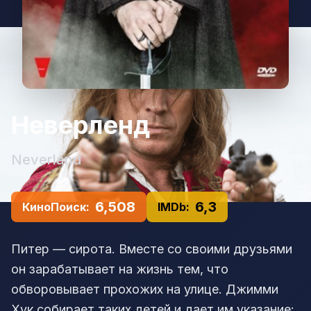
Неверленд
Neverland
6,508
6,3
КиноПоиск:
IMDb:
Питер — сирота. Вместе со своими друзьями
он зарабатывает на жизнь тем, что
обворовывает прохожих на улице. Джимми
Хук собирает таких детей и дает им указание: