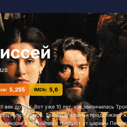
иссей
us
5,255
5,6
ск:
IMDb:
III век до н. э. Вот уже 10 лет, как закончилась Т
е вернулся домой. Только его семья продолжает ж
т многие и настойчиво требуют от царицы Пенело