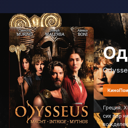
Од
Odysse
КиноПои
Греция. Х
сих пор н
вожделею