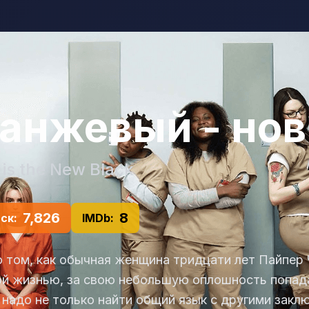
анжевый - но
is the New Black
7,826
8
ск:
IMDb:
 том, как обычная женщина тридцати лет Пайпер 
ой жизнью, за свою небольшую оплошность попада
 надо не только найти общий язык с другими закл