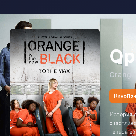
Ор
Orange 
КиноПои
История о
счастлив
теперь ей