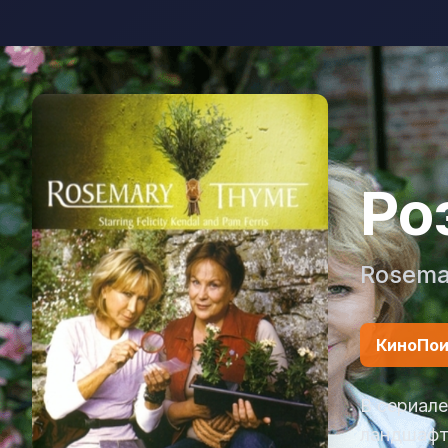
Ро
Rosema
КиноПои
В сериале
ландшафт