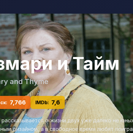
змари и Тайм
ry and Thyme
7,766
7,6
ск:
IMDb:
 рассказывается о жизни двух уже далеко не юны
ным дизайном, а в свободное время любят поигра