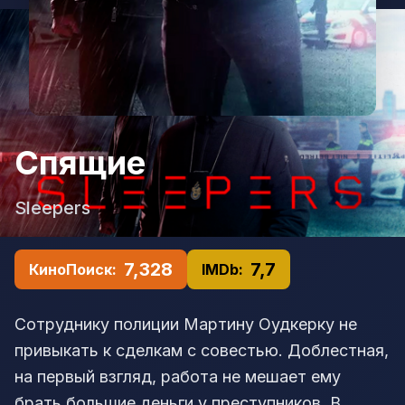
Спящие
Sleepers
7,328
7,7
КиноПоиск:
IMDb:
Сотруднику полиции Мартину Оудкерку не
привыкать к сделкам с совестью. Доблестная,
на первый взгляд, работа не мешает ему
брать большие деньги у преступников. В