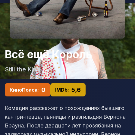
Всё ещё Король
Still the King
0
5,6
КиноПоиск:
IMDb:
Комедия расскажет о похождениях бывшего
кантри-певца, пьяницы и разгильдяя Вернона
Брауна. После двадцати лет прозябания на
задворках музыкальной индустрии, Вернон