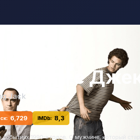
живание Дже
ng Jack
6,729
8,3
ск:
IMDb:
 событиях 1990-х годов. О мужчине, который ста