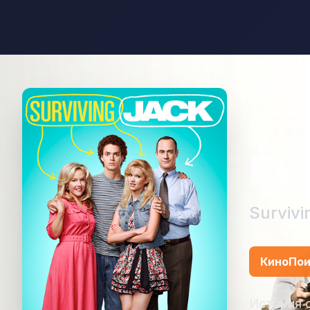
Вы
Survivi
КиноПои
История о