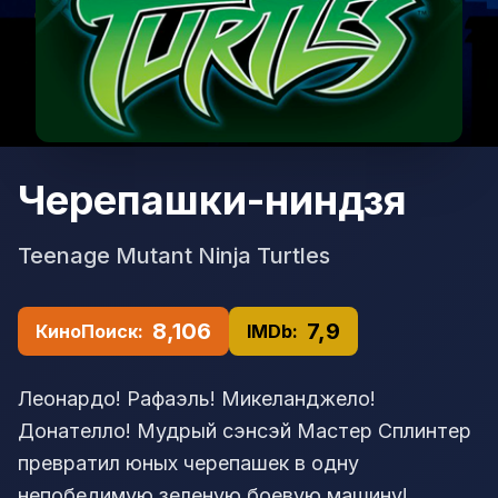
Черепашки-ниндзя
Teenage Mutant Ninja Turtles
8,106
7,9
КиноПоиск:
IMDb:
Леонардо! Рафаэль! Микеланджело!
Донателло! Мудрый сэнсэй Мастер Сплинтер
превратил юных черепашек в одну
непобедимую зеленую боевую машину!