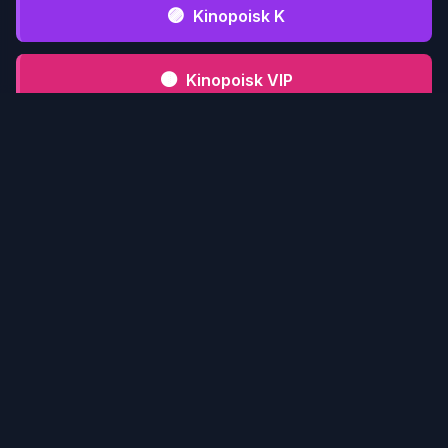
🟣
Kinopoisk K
🟤
Kinopoisk VIP
⚫
Kinopoisk CFD
📋 Инструкция serialmood.ru
Кликни по
1
serialmood.ru
и пройди
регистрацию