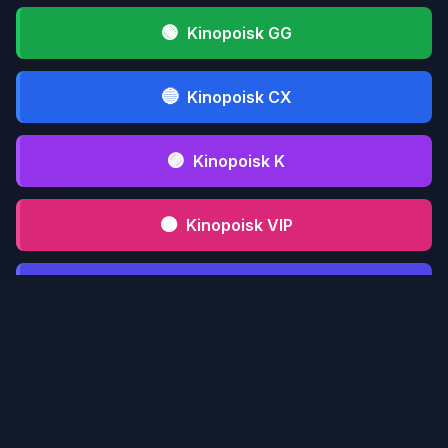
🟢
Kinopoisk GG
🔵
Kinopoisk CX
🟣
Kinopoisk K
🟤
Kinopoisk VIP
⚫
Kinopoisk CFD
📋 Инструкция serialmood.ru
Кликни по
1
serialmood.ru