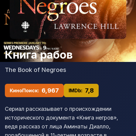
Книга рабов
The Book of Negroes
6,967
7,8
КиноПоиск:
IMDb:
Сериал рассказывает о происхождении
исторического документа «Книга негров»,
ведя рассказ от лица Аминаты Диалло,
порабощенной в 11-летнем возрасте в