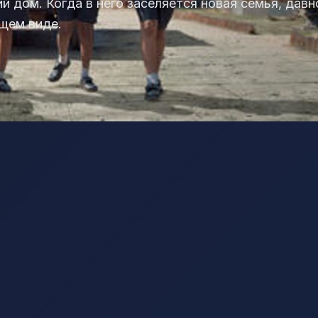
й дом. Когда в него заселяется новая семья, да
щем виде.