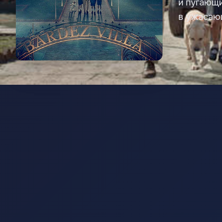
и пугающи
в ужасаю