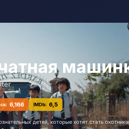
чатная машин
iter
6,166
6,5
ск:
IMDb:
знательных детей, которые хотят стать охотника