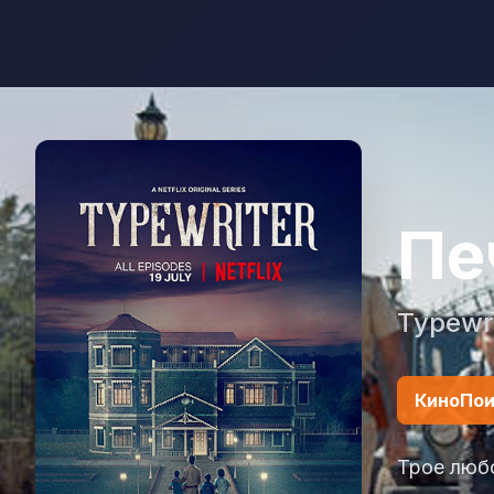
Пе
Typewr
КиноПои
Трое любо