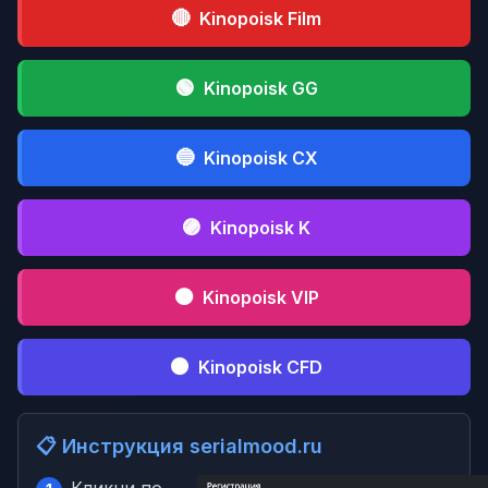
🔴
Kinopoisk Film
🟢
Kinopoisk GG
🔵
Kinopoisk CX
🟣
Kinopoisk K
🟤
Kinopoisk VIP
⚫
Kinopoisk CFD
📋 Инструкция serialmood.ru