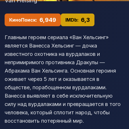
Van Helsing
6,949
6,3
КиноПоиск:
IMDb:
Главным героем сериала «Ван Хельсинг»
является Ванесса Хельсинг — дочка
известного охотника на вурдалаков и
непримиримого противника Дракулы —
Абрахама Ван Хельсинга. Основная героиня
оживает через 5 лет и оказывается в
обществе, порабощенном вурдалаками.
Ванесса выявляет в себе исключительную
силу над вурдалаками и превращается в того
человека, который сплотит народ, чтобы
восстановить потерянный мир.