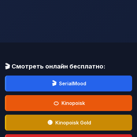
🎬 Смотреть онлайн бесплатно:
🎬
SerialMood
🍊
Kinopoisk
🟡
Kinopoisk Gold