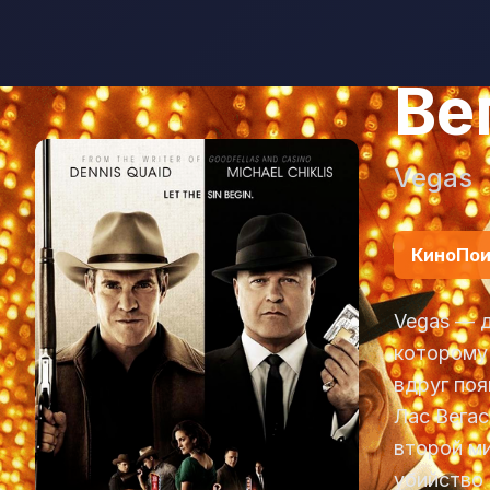
Ве
Vegas
КиноПои
Vegas — 
которому 
вдруг поя
Лас Вегас
второй ми
убийство 