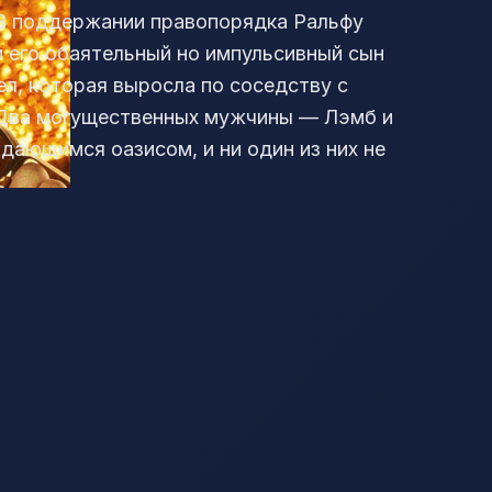
 В поддержании правопорядка Ральфу
 его обаятельный но импульсивный сын
л, которая выросла по соседству с
 Два могущественных мужчины — Лэмб и
дающимся оазисом, и ни один из них не