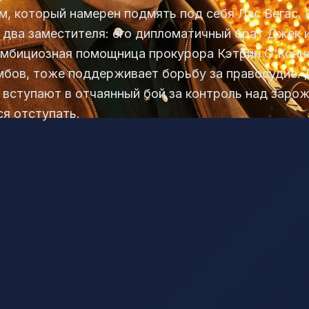
м, который намерен подмять под себя Лас Вегас.
два заместителя: его дипломатичный брат Джек и
Амбициозная помощница прокурора Кэтрин О’Конне
мбов, тоже поддерживает борьбу за правосудие.
вступают в отчаянный бой за контроль над зарож
я отступать.