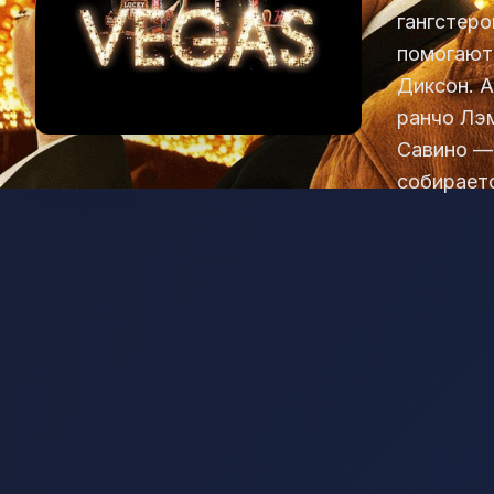
гангстеро
помогают 
Диксон. 
ранчо Лэ
Савино — 
собираетс