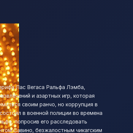
рифа Лас Вегаса Ральфа Лэмба,
азвлечений и азартных игр, которая
иматься своим ранчо, но коррупция в
 состоял в военной полиции во времена
льфа, попросив его расследовать
ентом Савино, безжалостным чикагским