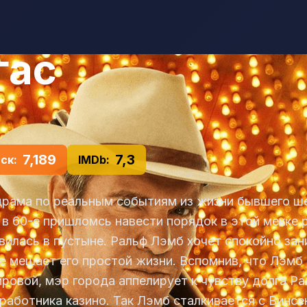
гас
7,189
7,3
ск:
IMDb:
драма по реальным событиям из жизни бывшего ше
в 60-е пришломсь навести порядок в этой мекке р
вилась в пустыне. Ральф Лэмб хочет спокойно зан
е мешает его простой жизни. Вспомнив, что Лэмб
ровой, мэр города аппелирует к чувству долга Ра
работника казино. Так Лэмб сталкивается с Винс