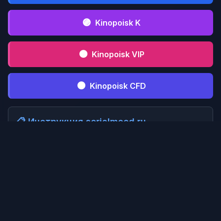
🟣
Kinopoisk K
🟤
Kinopoisk VIP
⚫
Kinopoisk CFD
📋 Инструкция serialmood.ru
Кликни по
1
serialmood.ru
и пройди
регистрацию