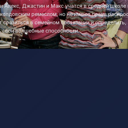
и Алекс, Джастин и Макс учатся в средней школе
колдовским ремеслом, но не имеют права распрос
 сразиться в семейном состязании и определить, 
ь свои волшебные способности.