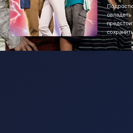
Подростк
овладеть 
предстоит
сохранит