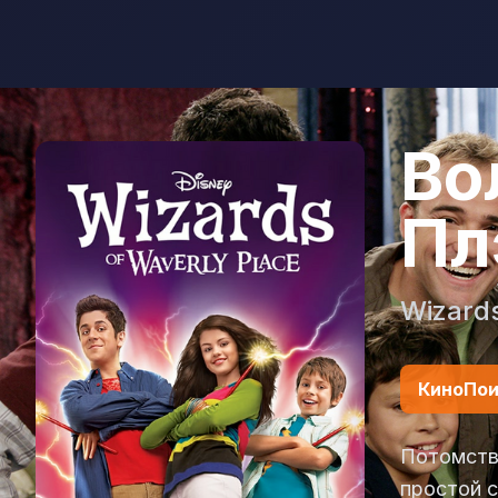
Во
Пл
Wizards
КиноПои
Потомств
простой с