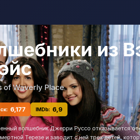
лшебники из В
эйс
 of Waverly Place
6,177
6,9
ск:
IMDb:
енный волшебник Джерри Руссо отказывается от 
мертной Терезе и заводит с ней трех детей, кото