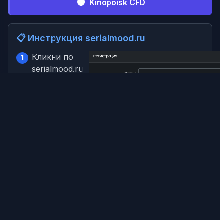
⚫
Kinopoisk CFD
📋 Инструкция serialmood.ru
Кликни по
1
serialmood.ru
и пройди
регистрацию