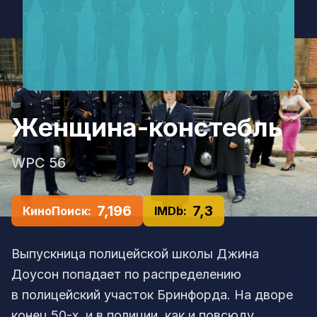
Женщина-констебль
WPC 56
7,196
7,3
КиноПоиск:
IMDb:
Выпускница полицейской школы Джина
Доусон попадает по распределению
в полицейский участок Бринфорда. На дворе
конец 50-х, и в полиции, как и повсюду