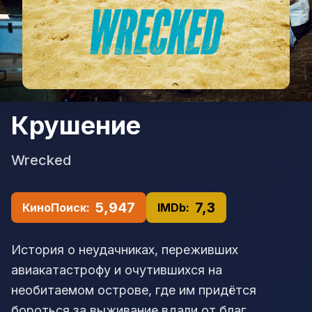
Крушение
Wrecked
5,947
7,3
КиноПоиск:
IMDb:
История о неудачниках, переживших
авиакатастрофу и очутившихся на
необитаемом острове, где им придётся
бороться за выживание вдали от благ