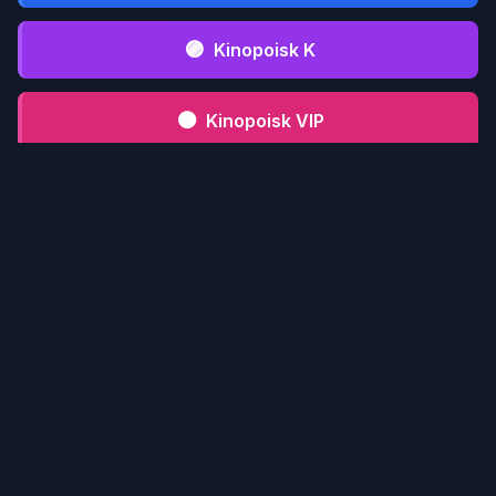
🟣
Kinopoisk K
🟤
Kinopoisk VIP
⚫
Kinopoisk CFD
📋 Инструкция serialmood.ru
Кликни по
1
serialmood.ru
и пройди
регистрацию