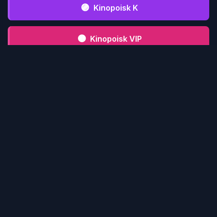
🟣
Kinopoisk K
🟤
Kinopoisk VIP
⚫
Kinopoisk CFD
📋 Инструкция serialmood.ru
Кликни по
1
serialmood.ru
и пройди
регистрацию