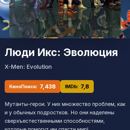
Люди Икс: Эволюция
X-Men: Evolution
7,438
7,8
КиноПоиск:
IMDb:
Мутанты-герои. У них множество проблем, как
и у обычных подростков. Но они наделены
сверхъестественными способностями,
которые помогут им спасти мир!