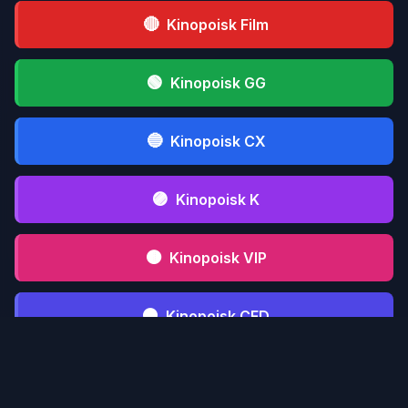
🔴
Kinopoisk Film
🟢
Kinopoisk GG
🔵
Kinopoisk CX
🟣
Kinopoisk K
🟤
Kinopoisk VIP
⚫
Kinopoisk CFD
📋 Инструкция serialmood.ru