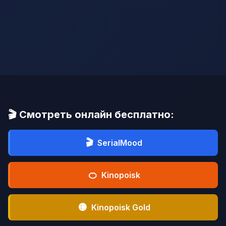
🎬 Смотреть онлайн бесплатно:
🎬
SerialMood
🍊
Kinopoisk
🟡
Kinopoisk Gold