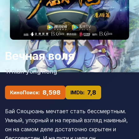
Вечная воля
Yi nian yong heng
8,598
7,8
КиноПоиск:
IMDb:
Бай Сяоцюань мечтает стать бессмертным.
Умный, упорный и на первый взгляд наивный,
он на самом деле достаточно скрытен и
бессовестен. И на пути к цели он